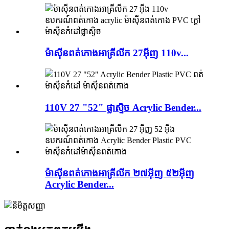
ម៉ាស៊ីនពត់កោងអាគ្រីលីក 27អ៊ីញ 110v...
110V 27 "52" ផ្លាស្ទិច Acrylic Bender...
ម៉ាស៊ីនពត់កោងអាគ្រីលីក ២៧អ៊ីញ ៥២អ៊ីញ
Acrylic Bender...