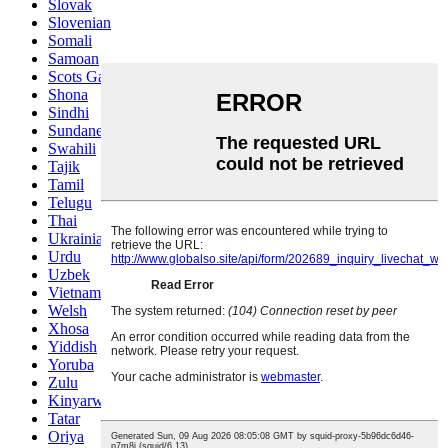
Slovak
Slovenian
Somali
Samoan
Scots Gaelic
Shona
Sindhi
Sundanese
Swahili
Tajik
Tamil
Telugu
Thai
Ukrainian
Urdu
Uzbek
Vietnamese
Welsh
Xhosa
Yiddish
Yoruba
Zulu
Kinyarwanda
Tatar
Oriya