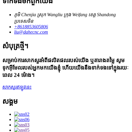
ទាក់ទង​មក​ពួក​យើង
ភូមិ Chenjia ស្រុក Wangliu ក្រុង Weifang ខេត្ត Shandong
ប្រទេសចិន
+8618853605806
liu@dahecnc.com
សំបុត្រថ្មី។
សម្រាប់ការសាកសួរអំពីផលិតផលរបស់យើង ឬតារាងតម្លៃ សូម
ទុកអ៊ីមែលរបស់អ្នកមកយើងខ្ញុំ ហើយយើងនឹងទាក់ទងទៅក្នុងរយៈ
ពេល 24 ម៉ោង។
សាកសួរឥឡូវនេះ
សង្គម