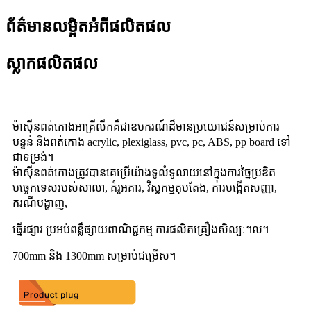
ព័ត៌មានលម្អិតអំពីផលិតផល
ស្លាកផលិតផល
ម៉ាស៊ីនពត់កោងអាគ្រីលីកគឺជាឧបករណ៍ដ៏មានប្រយោជន៍សម្រាប់ការ
បន្ទន់ និងពត់កោង acrylic, plexiglass, pvc, pc, ABS, pp board ទៅ
ជាទម្រង់។
ម៉ាស៊ីនពត់កោងត្រូវបានគេប្រើយ៉ាងទូលំទូលាយនៅក្នុងការច្នៃប្រឌិត
បច្ចេកទេសរបស់សាលា, គំរូអគារ, វិស្វកម្មតុបតែង, ការបង្កើតសញ្ញា,
ករណីបង្ហាញ,
ធ្នើរផ្សារ ប្រអប់ពន្លឺផ្សាយពាណិជ្ជកម្ម ការផលិតគ្រឿងសិល្បៈ។ល។
700mm និង 1300mm សម្រាប់ជម្រើស។