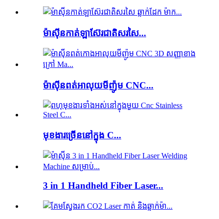
ម៉ាស៊ីនកាត់ឡាស៊ែរជាតិសរសៃ...
ម៉ាស៊ីនពត់អាលុយមីញ៉ូម CNC...
មុខងារច្រើននៅក្នុង C...
3 in 1 Handheld Fiber Laser...