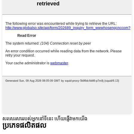
សរសេរសាររបស់អ្នកនៅទីនេះ ហើយផ្ញើវាមកយើង
ប្រភេទផលិតផល