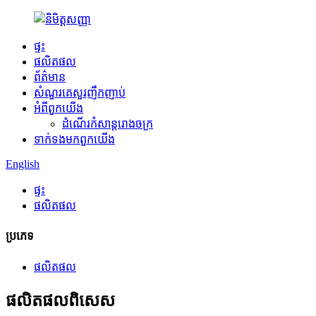
ផ្ទះ
ផលិតផល
ព័ត៌មាន
សំណួរគេសួរញឹកញាប់
អំពី​ពួក​យើង
ដំណើរកំសាន្តរោងចក្រ
ទាក់ទង​មក​ពួក​យើង
English
ផ្ទះ
ផលិតផល
ប្រភេទ
ផលិតផល
ផលិតផល​ពិសេស