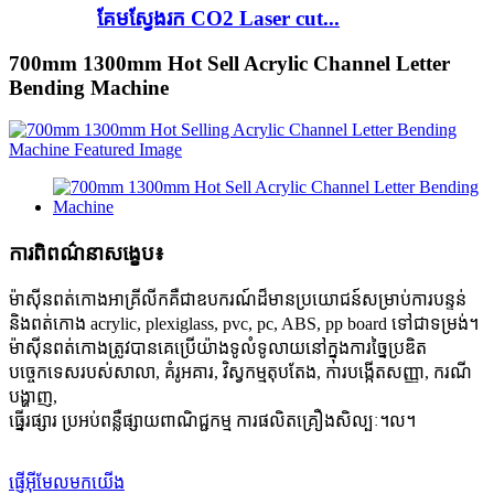
គែមស្វែងរក CO2 Laser cut...
700mm 1300mm Hot Sell Acrylic Channel Letter
Bending Machine
ការពិពណ៌នាសង្ខេប៖
ម៉ាស៊ីនពត់កោងអាគ្រីលីកគឺជាឧបករណ៍ដ៏មានប្រយោជន៍សម្រាប់ការបន្ទន់
និងពត់កោង acrylic, plexiglass, pvc, pc, ABS, pp board ទៅជាទម្រង់។
ម៉ាស៊ីនពត់កោងត្រូវបានគេប្រើយ៉ាងទូលំទូលាយនៅក្នុងការច្នៃប្រឌិត
បច្ចេកទេសរបស់សាលា, គំរូអគារ, វិស្វកម្មតុបតែង, ការបង្កើតសញ្ញា, ករណី
បង្ហាញ,
ធ្នើរផ្សារ ប្រអប់ពន្លឺផ្សាយពាណិជ្ជកម្ម ការផលិតគ្រឿងសិល្បៈ។ល។
ផ្ញើអ៊ីមែលមកយើង