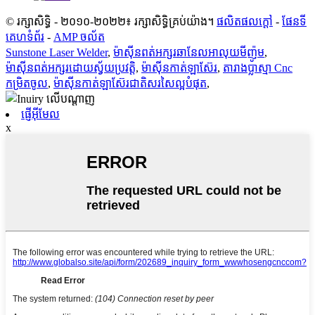
© រក្សាសិទ្ធិ - ២០១០-២០២២៖ រក្សាសិទ្ធិគ្រប់យ៉ាង។
ផលិតផលក្តៅ
-
ផែនទី
គេហទំព័រ
-
AMP ចល័ត
Sunstone Laser Welder
,
ម៉ាស៊ីនពត់អក្សរឆានែលអាលុយមីញ៉ូម
,
ម៉ាស៊ីនពត់អក្សរដោយស្វ័យប្រវត្តិ
,
ម៉ាស៊ីនកាត់ឡាស៊ែរ
,
តារាងប្លាស្មា Cnc
កម្រិតចូល
,
ម៉ាស៊ីនកាត់ឡាស៊ែរជាតិសរសៃល្អបំផុត
,
ផ្ញើអ៊ីមែល
x