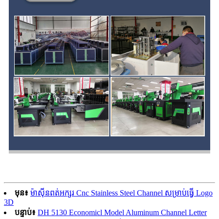
មុន៖
ម៉ាស៊ីនពត់អក្សរ Cnc Stainless Steel Channel សម្រាប់ធ្វើ Logo
3D
បន្ទាប់៖
DH 5130 Economicl Model Aluminum Channel Letter