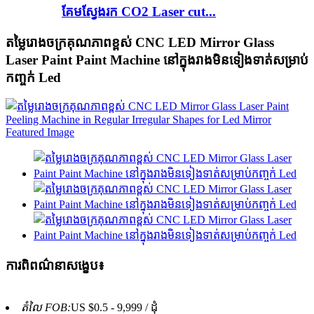
គែមស្វែងរក CO2 Laser cut...
តម្លៃរោងចក្រគុណភាពខ្ពស់ CNC LED Mirror Glass
Laser Paint Paint Machine នៅក្នុងរាងមិនទៀងទាត់សម្រាប់
កញ្ចក់ Led
ការពិពណ៌នាសង្ខេប៖
តំលៃ FOB:
US $0.5 - 9,999 / ដុំ