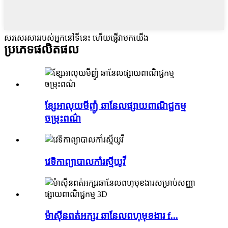
សរសេរសាររបស់អ្នកនៅទីនេះ ហើយផ្ញើវាមកយើង
ប្រភេទផលិតផល
ខ្សែអាលុយមីញ៉ូ ឆានែលផ្សាយពាណិជ្ជកម្ម
ចម្រុះពណ៌
វេទិកាព្យាបាលកាំរស្មីយូវី
ម៉ាស៊ីនពត់អក្សរ ឆានែលពហុមុខងារ f...