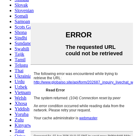
Slovak
Slovenian
Somali
Samoan
Scots Gaelic
Shona
Sindhi
Sundanese
Swahili
Tajik
Tamil
Telugu
Thai
Ukrainian
Urdu
Uzbek
Vietnamese
Welsh
Xhosa
Yiddish
Yoruba
Zulu
Kinyarwanda
Tatar