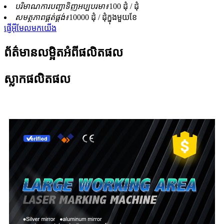
បរិមាណការបញ្ជាទិញអប្បបរមា៖
100 ដុំ / ដុំ
សមត្ថភាពផ្គត់ផ្គង់៖
10000 ដុំ / ដុំក្នុងមួយខែ
ផ្ញើអ៊ីមែលមកយើង
ព័ត៌មានលម្អិតអំពីផលិតផល
ស្លាកផលិតផល