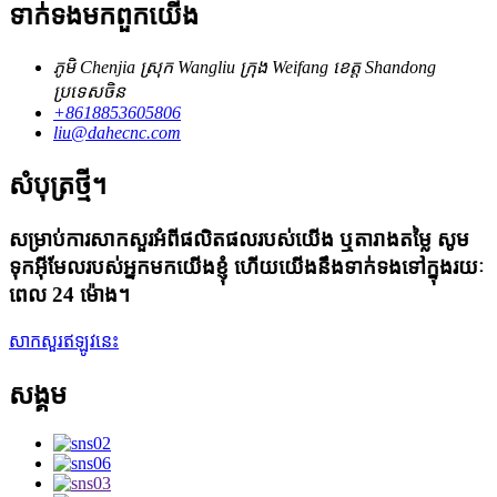
ទាក់ទង​មក​ពួក​យើង
ភូមិ Chenjia ស្រុក Wangliu ក្រុង Weifang ខេត្ត Shandong
ប្រទេសចិន
+8618853605806
liu@dahecnc.com
សំបុត្រថ្មី។
សម្រាប់ការសាកសួរអំពីផលិតផលរបស់យើង ឬតារាងតម្លៃ សូម
ទុកអ៊ីមែលរបស់អ្នកមកយើងខ្ញុំ ហើយយើងនឹងទាក់ទងទៅក្នុងរយៈ
ពេល 24 ម៉ោង។
សាកសួរឥឡូវនេះ
សង្គម