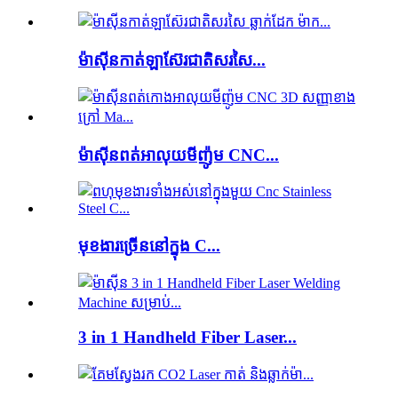
ម៉ាស៊ីនកាត់ឡាស៊ែរជាតិសរសៃ...
ម៉ាស៊ីនពត់អាលុយមីញ៉ូម CNC...
មុខងារច្រើននៅក្នុង C...
3 in 1 Handheld Fiber Laser...