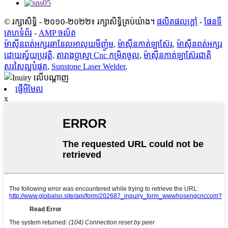
© រក្សាសិទ្ធិ - ២០១០-២០២២៖ រក្សាសិទ្ធិគ្រប់យ៉ាង។
ផលិតផលក្តៅ
-
ផែនទី
គេហទំព័រ
-
AMP ចល័ត
ម៉ាស៊ីនពត់អក្សរឆានែលអាលុយមីញ៉ូម
,
ម៉ាស៊ីនកាត់ឡាស៊ែរ
,
ម៉ាស៊ីនពត់អក្សរ
ដោយស្វ័យប្រវត្តិ
,
តារាងប្លាស្មា Cnc កម្រិតចូល
,
ម៉ាស៊ីនកាត់ឡាស៊ែរជាតិ
សរសៃល្អបំផុត
,
Sunstone Laser Welder
,
ផ្ញើអ៊ីមែល
x