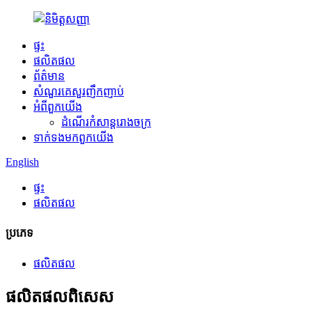
ផ្ទះ
ផលិតផល
ព័ត៌មាន
សំណួរគេសួរញឹកញាប់
អំពី​ពួក​យើង
ដំណើរកំសាន្តរោងចក្រ
ទាក់ទង​មក​ពួក​យើង
English
ផ្ទះ
ផលិតផល
ប្រភេទ
ផលិតផល
ផលិតផល​ពិសេស